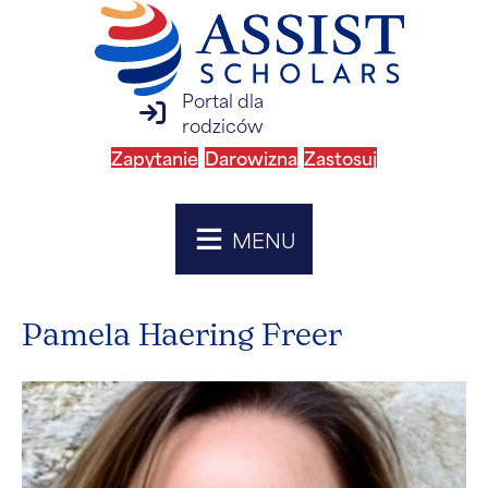
Portal dla
logowanie do portalu rodzica
rodziców
Zapytanie
Darowizna
Zastosuj
MENU
Pamela Haering Freer