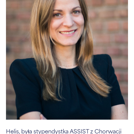
Helis, była stypendystka ASSIST z Chorwacji