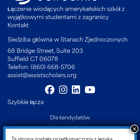
Łączenie wiodących amerykańskich szkół z
wyjątkowymi studentami z zagranicy
Kontakt
Siedziba główna w Stanach Zjednoczonych
68 Bridge Street, Suite 203
Suffield CT 06078
Telefon: (860) 668-5706
assist@assistscholars.org
Szybkie łącza
Dla kandydatów
Nasza sieć szkół
Kontakt
Ta strona została przetłumaczona z języka