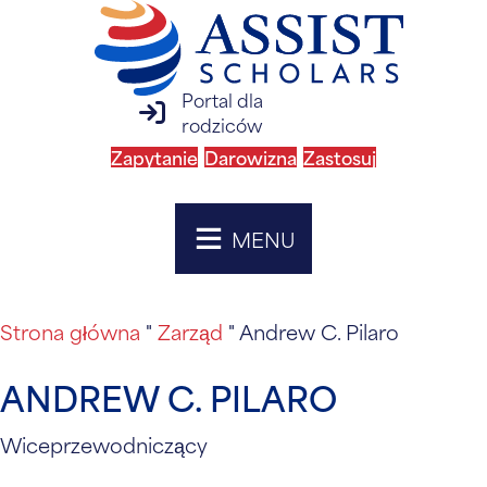
Portal dla
logowanie do portalu rodzica
rodziców
Zapytanie
Darowizna
Zastosuj
MENU
Strona główna
"
Zarząd
"
Andrew C. Pilaro
ANDREW C. PILARO
Wiceprzewodniczący