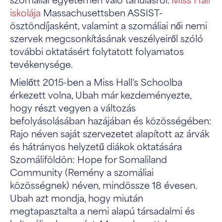
iskolája
Massachusettsben ASSIST-
ösztöndíjasként, valamint a szomáliai női nemi
szervek megcsonkításának veszélyeiről szóló
további oktatásért folytatott folyamatos
tevékenysége.
Mielőtt 2015-ben a Miss Hall's Schoolba
érkezett volna, Ubah már kezdeményezte,
hogy részt vegyen a változás
befolyásolásában hazájában és közösségében:
Rajo néven saját szervezetet alapított az árvák
és hátrányos helyzetű diákok oktatására
Szomáliföldön: Hope for Somaliland
Community (Remény a szomáliai
közösségnek) néven, mindössze 18 évesen.
Ubah azt mondja, hogy miután
megtapasztalta a nemi alapú társadalmi és