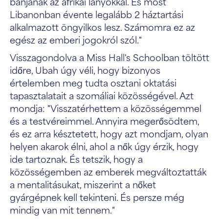
bánjanak az afrikai lányokkal. És most
Libanonban évente legalább 2 háztartási
alkalmazott öngyilkos lesz. Számomra ez az
egész az emberi jogokról szól."
Visszagondolva a Miss Hall's Schoolban töltött
időre, Ubah úgy véli, hogy bizonyos
értelemben meg tudta osztani oktatási
tapasztalatait a szomáliai közösségével. Azt
mondja: "Visszatérhettem a közösségemmel
és a testvéreimmel. Annyira megerősödtem,
és ez arra késztetett, hogy azt mondjam, olyan
helyen akarok élni, ahol a nők úgy érzik, hogy
ide tartoznak. És tetszik, hogy a
közösségemben az emberek megváltoztatták
a mentalitásukat, miszerint a nőket
gyárgépnek kell tekinteni. És persze még
mindig van mit tennem."