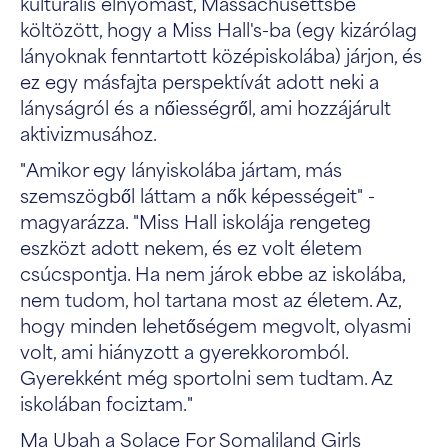
kulturális elnyomást, Massachusettsbe
költözött, hogy a Miss Hall's-ba (egy kizárólag
lányoknak fenntartott középiskolába) járjon, és
ez egy másfajta perspektívát adott neki a
lányságról és a nőiességről, ami hozzájárult
aktivizmusához.
"Amikor egy lányiskolába jártam, más
szemszögből láttam a nők képességeit" -
magyarázza. "Miss Hall iskolája rengeteg
eszközt adott nekem, és ez volt életem
csúcspontja. Ha nem járok ebbe az iskolába,
nem tudom, hol tartana most az életem. Az,
hogy minden lehetőségem megvolt, olyasmi
volt, ami hiányzott a gyerekkoromból.
Gyerekként még sportolni sem tudtam. Az
iskolában fociztam."
Ma Ubah a Solace For Somaliland Girls