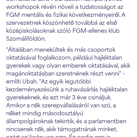
workshopok révén növeli a tudatosságot az
FGM mentális és fizikai következményeiről. A
szervezetnek köszönhető továbbá az első
középiskolásoknak szóló FGM-ellenes klub
Szomáliföldön.
"Általában menekültek és más csoportok
oktatásával foglalkozom, például hajléktalan
gyerekek vagy olyan emberek oktatásával, akik
magánoktatásban szeretnének részt venni" -
említi Ubah. "Az egyik legutóbbi
kezdeményezésünk a ruhavásárlás hajléktalan
gyerekeknek, és ezt már 3 éve csináljuk.
Amikor a nők szerepvállalásáról van szó, a
nőket mindig másodosztályú
állampolgároknak tekintik, és a parlamentben
nincsenek nők, akik támogatnának minket,
ezért szükség van erre. Én pedig arra is