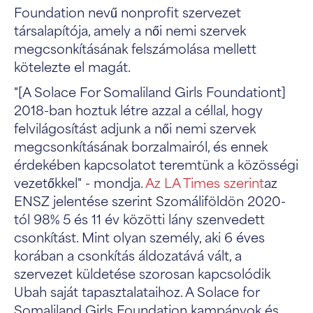
Foundation nevű nonprofit szervezet
társalapítója, amely a női nemi szervek
megcsonkításának felszámolása mellett
kötelezte el magát.
"[A Solace For Somaliland Girls Foundationt]
2018-ban hoztuk létre azzal a céllal, hogy
felvilágosítást adjunk a női nemi szervek
megcsonkításának borzalmairól, és ennek
érdekében kapcsolatot teremtünk a közösségi
vezetőkkel" - mondja.
Az LA Times szerint
az
ENSZ jelentése szerint Szomáliföldön 2020-
tól 98% 5 és 11 év közötti lány szenvedett
csonkítást. Mint olyan személy, aki 6 éves
korában a csonkítás áldozatává vált, a
szervezet küldetése szorosan kapcsolódik
Ubah saját tapasztalataihoz. A Solace for
Somaliland Girls Foundation kampányok és