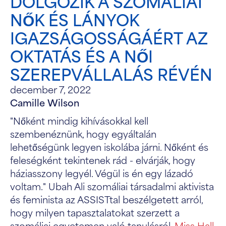
DOLGOZIK A SZOMÁLIAI
NŐK ÉS LÁNYOK
IGAZSÁGOSSÁGÁÉRT AZ
OKTATÁS ÉS A NŐI
SZEREPVÁLLALÁS RÉVÉN
december 7, 2022
Camille Wilson
"Nőként mindig kihívásokkal kell
szembenéznünk, hogy egyáltalán
lehetőségünk legyen iskolába járni. Nőként és
feleségként tekintenek rád - elvárják, hogy
háziasszony legyél. Végül is én egy lázadó
voltam." Ubah Ali szomáliai társadalmi aktivista
és feminista az ASSISTtal beszélgetett arról,
hogy milyen tapasztalatokat szerzett a
szomáliai egyetemen való tanulásról.
Miss Hall