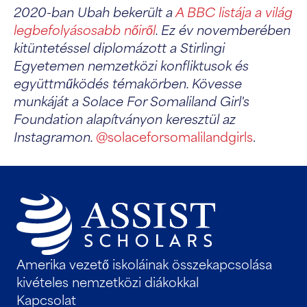
2020-ban Ubah bekerült a
A BBC listája a világ
legbefolyásosabb nőiről
. Ez év novemberében
kitüntetéssel diplomázott a Stirlingi
Egyetemen nemzetközi konfliktusok és
együttműködés témakörben. Kövesse
munkáját a Solace For Somaliland Girl's
Foundation alapítványon keresztül az
Instagramon.
@solaceforsomalilandgirls
.
Amerika vezető iskoláinak összekapcsolása
kivételes nemzetközi diákokkal
Kapcsolat