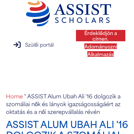
Érdeklődjön a
címen.
szülői portál bejelentkezés
Szülői portál
Adományozni
Alkalmazás
MENÜ
Home
"
ASSIST Alum Ubah Ali '16 dolgozik a
szomáliai nők és lányok igazságosságáért az
oktatás és a női szerepvállalás révén
ASSIST ALUM UBAH ALI '16