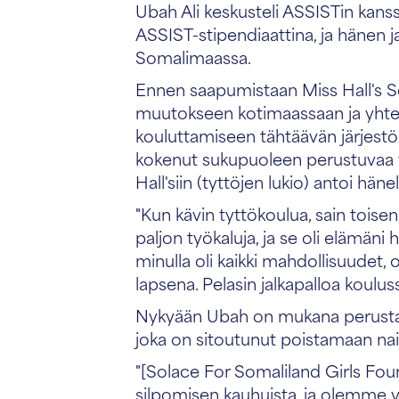
Ubah Ali keskusteli ASSISTin kans
ASSIST-stipendiaattina, ja hänen 
Somalimaassa.
Ennen saapumistaan Miss Hall's Sc
muutokseen kotimaassaan ja yhte
kouluttamiseen tähtäävän järjest
kokenut sukupuoleen perustuvaa yh
Hall'siin (tyttöjen lukio) antoi hä
"Kun kävin tyttökoulua, sain toisen
paljon työkaluja, ja se oli elämäni 
minulla oli kaikki mahdollisuudet, o
lapsena. Pelasin jalkapalloa kouluss
Nykyään Ubah on mukana perustama
joka on sitoutunut poistamaan nai
"[Solace For Somaliland Girls Foun
silpomisen kauhuista, ja olemme y