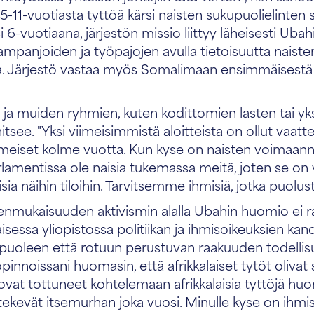
-vuotiasta tyttöä kärsi naisten sukupuolielinten si
i 6-vuotiaana, järjestön missio liittyy läheisesti 
 kampanjoiden ja työpajojen avulla tietoisuutta naist
ista. Järjestö vastaa myös Somalimaan ensimmäisestä 
 ja muiden ryhmien, kuten kodittomien lasten tai yks
tsee. "Yksi viimeisimmistä aloitteista on ollut vaat
iimeiset kolme vuotta. Kun kyse on naisten voimaann
parlamentissa ole naisia tukemassa meitä, joten se o
isia näihin tiloihin. Tarvitsemme ihmisiä, jotka puolus
denmukaisuuden aktivismin alalla Ubahin huomio ei r
sessa yliopistossa politiikan ja ihmisoikeuksien kand
kupuoleen että rotuun perustuvan raakuuden todellisu
opinnoissani huomasin, että afrikkalaiset tytöt olivat 
vat tottuneet kohtelemaan afrikkalaisia tyttöjä huo
a tekevät itsemurhan joka vuosi. Minulle kyse on ihmis