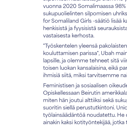
vuonna 2020 Somalimaassa 98% 5-11
sukupuolielinten silpomisen uhriks
for Somaliland Girls -säätiö lisää
henkisistä ja fyysisistä seurauks
vastaisesta kerhosta.
"Työskentelen yleensä pakolaisten
kouluttamisen parissa", Ubah maini
lapsille, ja olemme tehneet sitä v
toisen luokan kansalaisina, eikä 
ihmisiä siitä, miksi tarvitsemme na
Feministisen ja sosiaalisen oikeu
Opiskellessaan Beirutin amerikkalai
miten hän joutui alttiiksi sekä su
suoritin siellä perustutkintoni. Uni
työlainsäädäntöä noudatettu. He o
ainakin kaksi kotityöntekijää, jotk