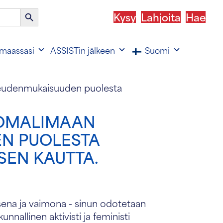
Haku-
Kysy
Lahjoita
Hae
painike
maassasi
ASSISTin jälkeen
Suomi
ikeudenmukaisuuden puolesta
 SOMALIMAAN
EN PUOLESTA
SEN KAUTTA.
isena ja vaimona - sinun odotetaan
nnallinen aktivisti ja feministi