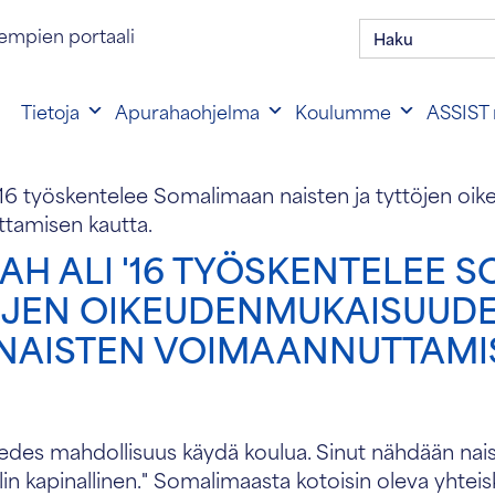
Hae:
en portaalin kirjautuminen
empien portaali
Tietoja
Apurahaohjelma
Koulumme
ASSIST 
'16 työskentelee Somalimaan naisten ja tyttöjen o
ttamisen kautta.
BAH ALI '16 TYÖSKENTELEE
ÖJEN OIKEUDENMUKAISUUD
NAISTEN VOIMAANNUTTAMI
n edes mahdollisuus käydä koulua. Sinut nähdään na
lin kapinallinen." Somalimaasta kotoisin oleva yhteisku