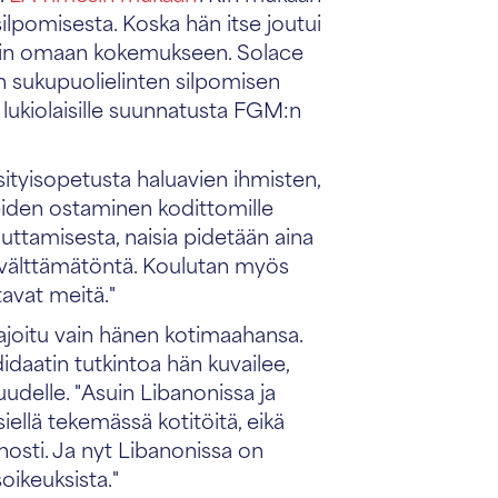
lpomisesta. Koska hän itse joutui
Ubahin omaan kokemukseen. Solace
en sukupuolielinten silpomisen
lukiolaisille suunnatusta FGM:n
ityisopetusta haluavien ihmisten,
teiden ostaminen kodittomille
uttamisesta, naisia pidetään aina
n välttämätöntä. Koulutan myös
tavat meitä."
ajoitu vain hänen kotimaahansa.
idaatin tutkintoa hän kuvailee,
udelle. "Asuin Libanonissa ja
siellä tekemässä kotitöitä, eikä
nosti. Ja nyt Libanonissa on
oikeuksista."