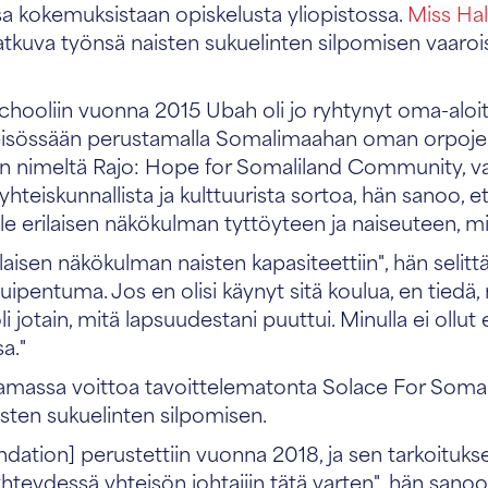
sa kokemuksistaan opiskelusta yliopistossa.
Miss Hal
jatkuva työnsä naisten sukuelinten silpomisen vaaro
hooliin vuonna 2015 Ubah oli jo ryhtynyt oma-aloit
isössään perustamalla Somalimaahan oman orpojen
ön nimeltä Rajo: Hope for Somaliland Community, va
teiskunnallista ja kulttuurista sortoa, hän sanoo, 
nelle erilaisen näkökulman tyttöyteen ja naiseuteen, 
laisen näkökulman naisten kapasiteettiin", hän selittää
huipentuma. Jos en olisi käynyt sitä koulua, en tiedä, 
li jotain, mitä lapsuudestani puuttui. Minulla ei ollu
a."
ssa voittoa tavoittelematonta Solace For Somalila
sten sukuelinten silpomisen.
dation] perustettiin vuonna 2018, ja sen tarkoitukse
hteydessä yhteisön johtajiin tätä varten", hän sanoo