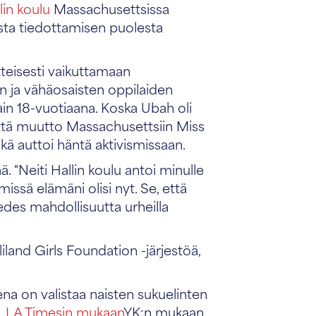
lin koulu
Massachusettsissa
ista tiedottamisen puolesta
teisesti vaikuttamaan
 ja vähäosaisten oppilaiden
in 18-vuotiaana. Koska Ubah oli
että muutto Massachusettsiin Miss
mikä auttoi häntä aktivismissaan.
. "Neiti Hallin koulu antoi minulle
missä elämäni olisi nyt. Se, että
t edes mahdollisuutta urheilla
nd Girls Foundation -järjestöä,
na on valistaa naisten sukuelinten
.
LA Timesin mukaan
YK:n mukaan