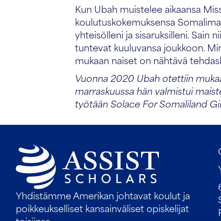
Kun Ubah muistelee aikaansa Miss 
koulutuskokemuksensa Somalimaas
yhteisölleni ja sisaruksilleni. Sain
tuntevat kuuluvansa joukkoon. Min
mukaan naiset on nähtävä tehdaskon
Vuonna 2020 Ubah otettiin muk
marraskuussa hän valmistui maisteri
työtään Solace For Somaliland Gir
Yhdistämme Amerikan johtavat koulut ja
poikkeukselliset kansainväliset opiskelijat
toisiinsa.