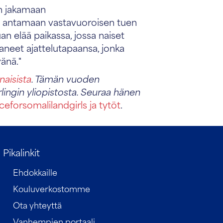
an jakamaan
n antamaan vastavuoroisen tuen
uan elää paikassa, jossa naiset
aneet ajattelutapaansa, jonka
vänä."
naisista
. Tämän vuoden
rlingin yliopistosta. Seuraa hänen
eforsomalilandgirls ja tytöt
.
Pikalinkit
Ehdokkaille
Kouluverkostomme
Ota yhteyttä
Vanhempien portaali