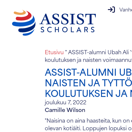
vanhempi
Vanh
Etusivu
"
ASSIST-alumni Ubah Ali 
koulutuksen ja naisten voimaannu
ASSIST-ALUMNI U
NAISTEN JA TYTT
KOULUTUKSEN JA 
joulukuu 7, 2022
Camille Wilson
"Naisina on aina haasteita, kun o
olevan kotiäiti. Loppujen lopuksi o