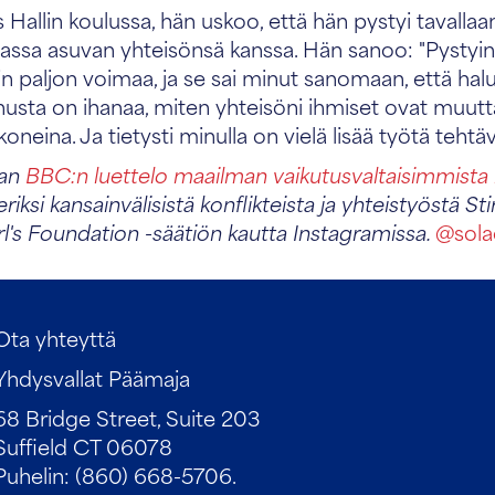
Hallin koulussa, hän uskoo, että hän pystyi tavalla
sa asuvan yhteisönsä kanssa. Hän sanoo: "Pystyi
 niin paljon voimaa, ja se sai minut sanomaan, että hal
usta on ihanaa, miten yhteisöni ihmiset ovat muutt
eina. Ja tietysti minulla on vielä lisää työtä tehtä
aan
BBC:n luettelo maailman vaikutusvaltaisimmista 
ksi kansainvälisistä konflikteista ja yhteistyöstä Sti
l's Foundation -säätiön kautta Instagramissa.
@solac
Ota yhteyttä
Yhdysvallat Päämaja
68 Bridge Street, Suite 203
Suffield CT 06078
Puhelin: (860) 668-5706.