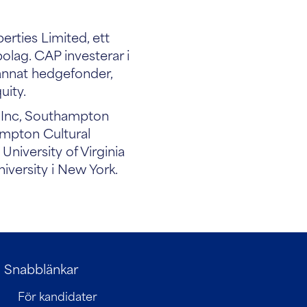
rties Limited, ett
olag. CAP investerar i
 annat hedgefonder,
uity.
D Inc, Southampton
mpton Cultural
University of Virginia
versity i New York.
Snabblänkar
För kandidater