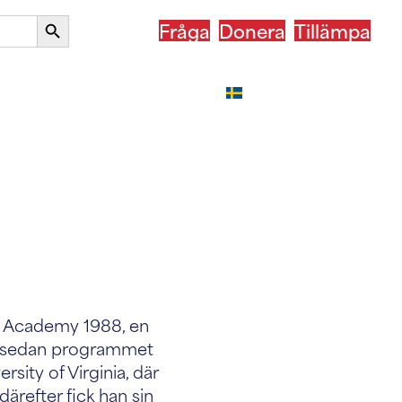
Sökknapp
Fråga
Donera
Tillämpa
 i ditt land
Efter ASSIST
Svenska
d Academy 1988, en
T sedan programmet
ersity of Virginia, där
ärefter fick han sin