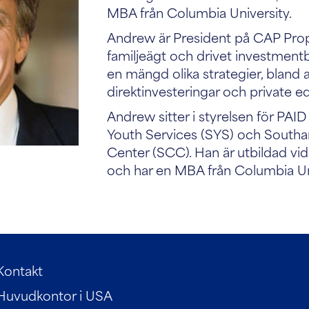
MBA från Columbia University.
Andrew är President på CAP Prope
familjeägt och drivet investmentb
en mängd olika strategier, bland
direktinvesteringar och private eq
Andrew sitter i styrelsen för PAI
Youth Services (SYS) och Southa
Center (SCC). Han är utbildad vid 
och har en MBA från Columbia Uni
Kontakt
Huvudkontor i USA