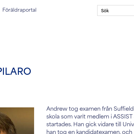
Sök
oggning till föräldraportal
Föräldraportal
efter:
Om
Stipendieprogram
Våra skolor
ASSIST
PILARO
Andrew tog examen från Suffiel
skola som varit medlem i ASSIS
startades. Han gick vidare till Univ
han tog en kandidatexamen, och d